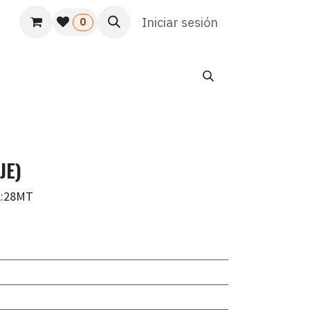
s
Usuario
Atención al cliente
Iniciar sesión
HR
Marketing
0
JE)
A:28MT