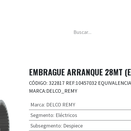
da
Nosotros
Trabaja con nosotros
Descubre má
EMBRAGUE ARRANQUE 28MT (E
CÓDIGO: 322817 REF:10457032 EQUIVALENCI
MARCA:DELCO_REMY
Marca
:
DELCO REMY
Segmento
:
Eléctricos
Subsegmento
:
Despiece