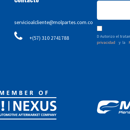
servicioalcliente@molpartes.com.co
D Autorizo ​​el tra
+(57) 310 2741788
privacidad
y
P
la