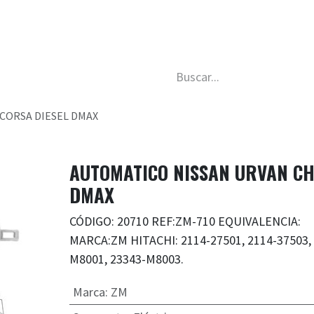
da
Nosotros
Trabaja con nosotros
Descubre má
CORSA DIESEL DMAX
AUTOMATICO NISSAN URVAN CH
DMAX
CÓDIGO: 20710 REF:ZM-710 EQUIVALENCIA:
MARCA:ZM HITACHI: 2114-27501, 2114-37503, 
M8001, 23343-M8003.
Marca
:
ZM