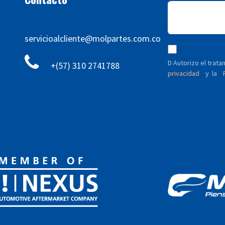
servicioalcliente@molpartes.com.co
D Autorizo ​​el tra
+(57) 310 2741788
privacidad
y
P
la