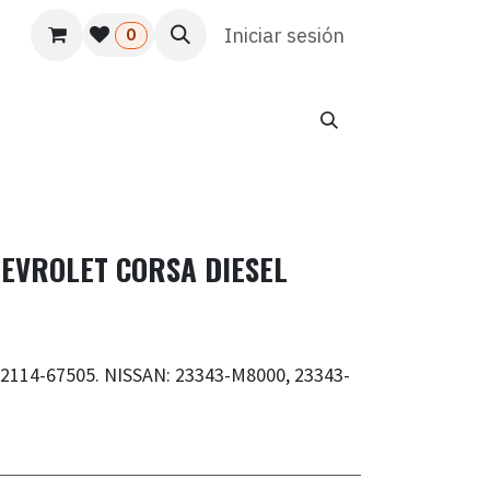
s
Usuario
Atención al cliente
Iniciar sesión
HR
Marketing
0
EVROLET CORSA DIESEL
2114-67505. NISSAN: 23343-M8000, 23343-