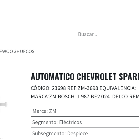
da
Nosotros
Trabaja con nosotros
Descubre má
AEWOO 3HUECOS
AUTOMATICO CHEVROLET SPAR
CÓDIGO: 23698 REF:ZM-3698 EQUIVALENCIA:
MARCA:ZM BOSCH: 1.987.BE2.024. DELCO REM
Marca
:
ZM
Segmento
:
Eléctricos
Subsegmento
:
Despiece