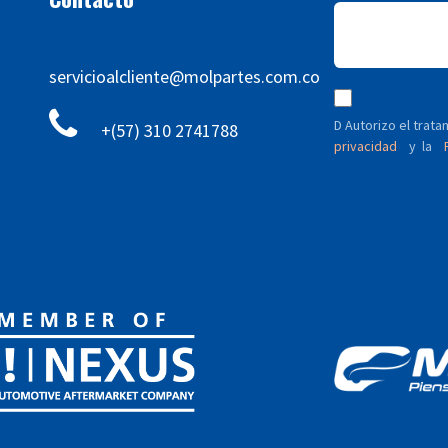
servicioalcliente@molpartes.com.co
D Autorizo ​​el tra
+(57) 310 2741788
privacidad
y
P
la