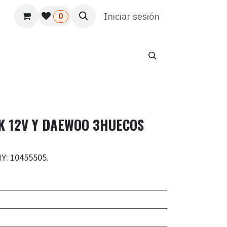
s
Usuario
Atención al cliente
Iniciar sesión
HR
Marketing
0
K 12V Y DAEWOO 3HUECOS
Y: 10455505.