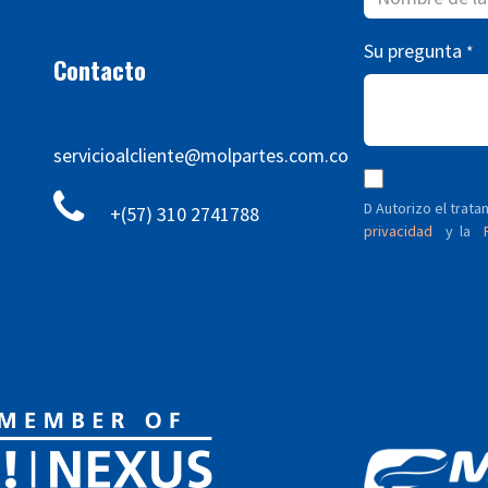
Su pregunta
*
Contacto
servicioalcliente@molpartes.com.co
D Autorizo ​​el tra
+(57) 310 2741788
privacidad
y
P
la