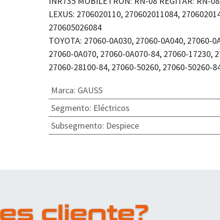
INR735 MOBILETRON: RN-08 REGITAR: RN-0
LEXUS: 2706020110, 270602011084, 270602014
270605026084
TOYOTA: 27060-0A030, 27060-0A040, 27060-0A
27060-0A070, 27060-0A070-84, 27060-17230, 2
27060-28100-84, 27060-50260, 27060-50260-
Marca
:
GAUSS
Segmento
:
Eléctricos
Subsegmento
:
Despiece