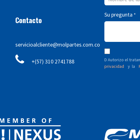
Su pregunta
*
Contacto
servicioalcliente@molpartes.com.co
D Autorizo ​​el tra
+(57) 310 2741788
privacidad
y
P
la