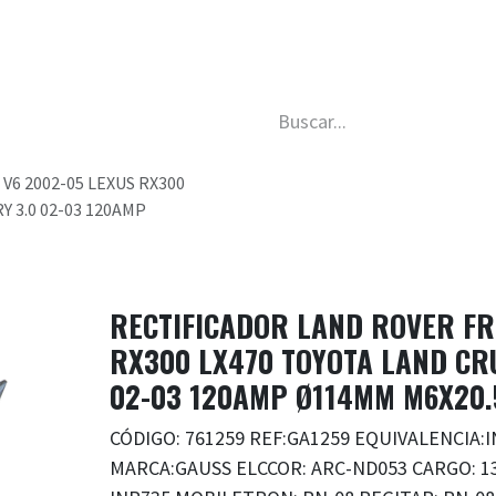
da
Nosotros
Trabaja con nosotros
Descubre má
6 2002-05 LEXUS RX300
Y 3.0 02-03 120AMP
RECTIFICADOR LAND ROVER FR
RX300 LX470 TOYOTA LAND CRU
02-03 120AMP Ø114MM M6X20
CÓDIGO: 761259 REF:GA1259 EQUIVALENCIA:
MARCA:GAUSS ELCCOR: ARC-ND053 CARGO: 1