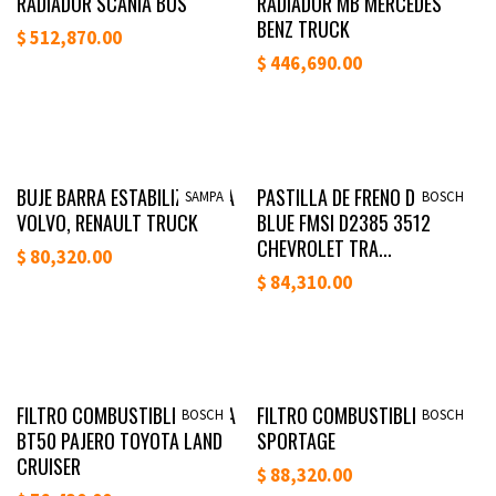
RADIADOR SCANIA BUS
RADIADOR MB MERCEDES
BENZ TRUCK
$
512,870.00
$
446,690.00
Disponible
Disponible
BUJE BARRA ESTABILIZADORA
PASTILLA DE FRENO DEL NEW
SAMPA
BOSCH
VOLVO, RENAULT TRUCK
BLUE FMSI D2385 3512
CHEVROLET TRA...
$
80,320.00
$
84,310.00
Disponible
Disponible
FILTRO COMBUSTIBLE MAZDA
FILTRO COMBUSTIBLE KIA
BOSCH
BOSCH
BT50 PAJERO TOYOTA LAND
SPORTAGE
CRUISER
$
88,320.00