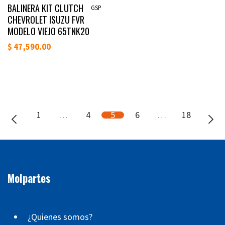
Disponible
BALINERA KIT CLUTCH
GSP
CHEVROLET ISUZU FVR
MODELO VIEJO 65TNK20
$
47,590.00
1
…
4
5
6
…
18
Molpartes
¿Quienes somos?