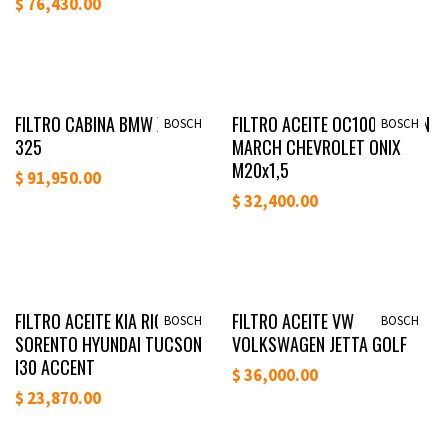
$
76,430.00
Disponible
Disponible
FILTRO CABINA BMW X3 E83
FILTRO ACEITE OC100 NISSAN
BOSCH
BOSCH
325
MARCH CHEVROLET ONIX
M20x1,5
$
91,950.00
$
32,400.00
Disponible
Disponible
FILTRO ACEITE KIA RIO
FILTRO ACEITE VW
BOSCH
BOSCH
SORENTO HYUNDAI TUCSON
VOLKSWAGEN JETTA GOLF
I30 ACCENT
$
36,000.00
$
23,870.00