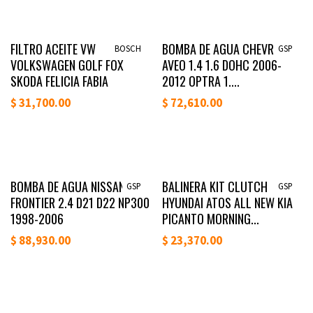
Disponible
Disponible
FILTRO ACEITE VW
BOMBA DE AGUA CHEVROLET
BOSCH
GSP
VOLKSWAGEN GOLF FOX
AVEO 1.4 1.6 DOHC 2006-
SKODA FELICIA FABIA
2012 OPTRA 1....
$
31,700.00
$
72,610.00
Disponible
Disponible
BOMBA DE AGUA NISSAN
BALINERA KIT CLUTCH
GSP
GSP
FRONTIER 2.4 D21 D22 NP300
HYUNDAI ATOS ALL NEW KIA
1998-2006
PICANTO MORNING...
$
88,930.00
$
23,370.00