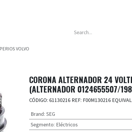
e
About Us
Work with us
Discover more
Use
PERIOS VOLVO
CORONA ALTERNADOR 24 VOLTI
(ALTERNADOR 0124655507/198
CÓDIGO: 61130216 REF: F00M130216 EQUIVA
Brand
:
SEG
Segmento
:
Eléctricos