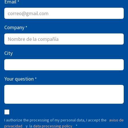
Email
*
Company
*
City
Your question
*
I authorize the processing of my personal data, I accept the
aviso de
privacidad
y
data processing policy
*
la