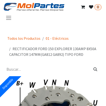
Ir al contenido
0
Todos los Productos
01 - Eléctricos
RECTIFICADOR FORD 150 EXPLORER 130AMP 8X50A
CAPACITOR 147MM(GA812 GA892) TIPO FORD
Disponible
Disponible