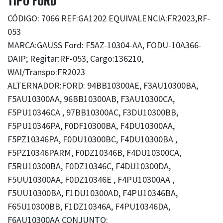
TIPO FORD
CÓDIGO: 7066 REF:GA1202 EQUIVALENCIA:FR2023,RF-
053
MARCA:GAUSS Ford: F5AZ-10304-AA, FODU-10A366-
DAIP; Regitar:RF-053, Cargo:136210,
WAI/Transpo:FR2023
ALTERNADOR:FORD: 94BB10300AE, F3AU10300BA,
F5AU10300AA, 96BB10300AB, F3AU10300CA,
F5PU10346CA , 97BB10300AC, F3DU10300BB,
F5PU10346PA, F0DF10300BA, F4DU10300AA,
F5PZ10346PA, F0DU10300BC, F4DU10300BA ,
F5PZ10346PARM, F0DZ10346B, F4DU10300CA,
F5RU10300BA, F0DZ10346C, F4DU10300DA,
F5UU10300AA, F0DZ10346E , F4PU10300AA ,
F5UU10300BA, F1DU10300AD, F4PU10346BA,
F65U10300BB, F1DZ10346A, F4PU10346DA,
F6AU10300AA CONJUNTO: